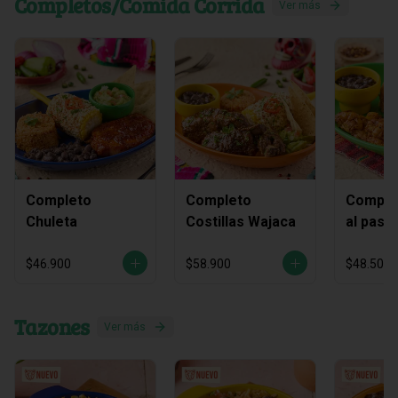
Completos/Comida Corrida
Ver más
Completo
Completo
Complet
Chuleta
Costillas Wajaca
al past
piña As
$46.900
$58.900
$48.500
Tazones
Ver más