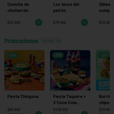
Ceviche de
Los tacos del
Obleas 
chicharrón
patrón
compart
$32.900
$79.900
$22.900
Promociones
Ver más
-
27
%
-
20
%
-
22
%
Fiesta Chingona
Fiesta Taquera +
Burrito
3 Coca-Cola
chipotl
Zero
$89.900
$108.320
$29.900