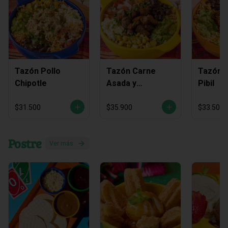
Tazón Pollo
Tazón Carne
Tazón C
Chipotle
Asada y
Pibil
Chicharrón
$31.500
$35.900
$33.500
Postre
Ver más