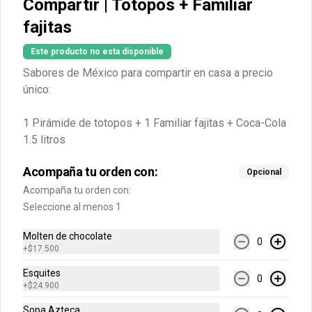
Compartir | Totopos + Familiar
fajitas
$10.900
$10.900
$10.900
Este producto no esta disponible
Sabores de México para compartir en casa a precio
único:
1 Pirámide de totopos + 1 Familiar fajitas + Coca-Cola
1.5 litros
Acompaña tu orden con:
Opcional
Acompaña tu orden con:
Conócenos
Seleccione al menos 1
Molten de chocolate
Cobertura
0
+
$17.500
Política de Protección de Datos Personales LA RECETA Y CIA
S.A.S
Esquites
0
+
$24.900
Términos y Condiciones de las Promociones
Sopa Azteca