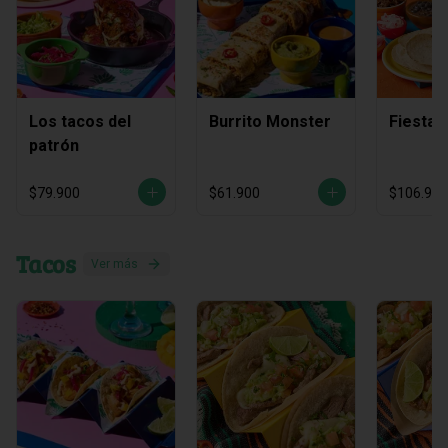
Los tacos del
Burrito Monster
Fiesta 
patrón
$79.900
$61.900
$106.900
Tacos
Ver más