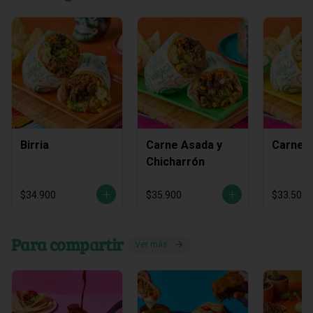
Birria
Carne Asada y
Carne 
Chicharrón
$34.900
$35.900
$33.500
Para compartir
Ver más