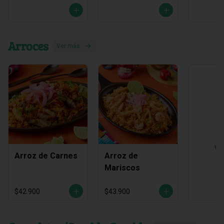
Arroces
Ver más
Ve
Arroz de Carnes
Arroz de
Mariscos
$42.900
$43.900