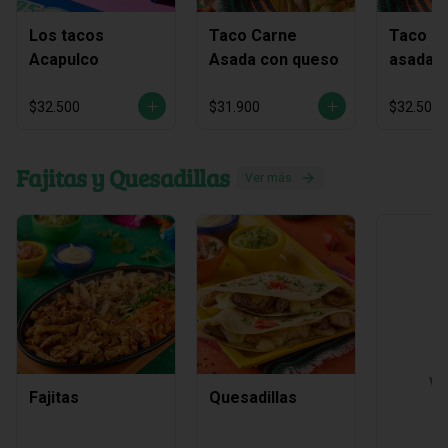
Los tacos
Taco Carne
Taco C
Acapulco
Asada con queso
asada y
chichar
$32.500
$31.900
$32.500
Fajitas y Quesadillas
Ver más
Ve
Fajitas
Quesadillas