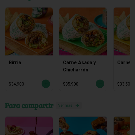
Birria
Carne Asada y
Carne 
Chicharrón
$34.900
$35.900
$33.500
Para compartir
Ver más