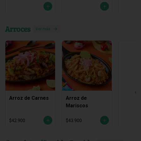
Arroces
Ver más
Ve
Arroz de Carnes
Arroz de
Mariscos
$42.900
$43.900