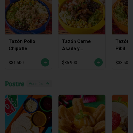
Tazón Pollo
Tazón Carne
Tazón C
Chipotle
Asada y
Pibil
Chicharrón
$31.500
$35.900
$33.500
Postre
Ver más