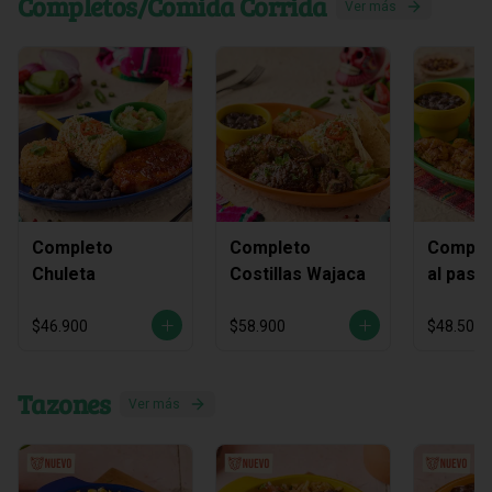
Completos/Comida Corrida
Ver más
Completo
Completo
Complet
Chuleta
Costillas Wajaca
al past
piña As
$46.900
$58.900
$48.500
Tazones
Ver más