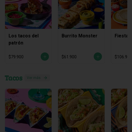
Los tacos del
Burrito Monster
Fiesta 
patrón
$79.900
$61.900
$106.900
Tacos
Ver más