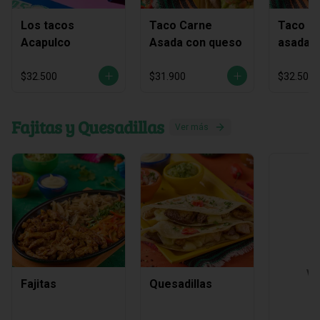
Los tacos
Taco Carne
Taco C
Acapulco
Asada con queso
asada y
chichar
$32.500
$31.900
$32.500
Fajitas y Quesadillas
Ver más
Ve
Fajitas
Quesadillas