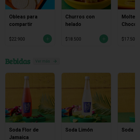
Obleas para
Churros con
Molten
compartir
helado
Chocol
$22.900
$18.500
$17.500
Bebidas
Ver más
Soda Flor de
Soda Limón
Soda M
Jamaica