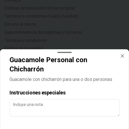
Contacto
Políticas de devolución de tus compras
Términos y condiciones Cuates (Lealtad)
Servicio al cliente
Superintendencia de Industrias y Comercio
Términos y condiciones
Política de privacidad
Guacamole Personal con
Redes sociales
Chicharrón
Instagram
Guacamole con chicharrón para una o dos personas
Facebook
Instrucciones especiales
Mi cuenta
Pedir
Iniciar sesión