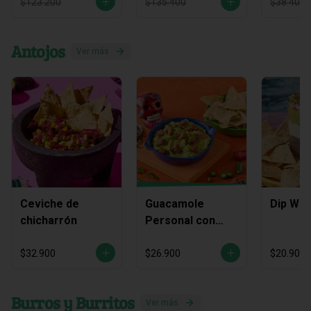
$123.200
$135.400
$38.400
Antojos
Ver más
Ceviche de
Guacamole
Dip Waj
chicharrón
Personal con
Chicharrón
$32.900
$26.900
$20.900
Burros y Burritos
Ver más