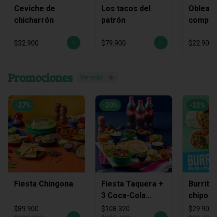
Ceviche de
Los tacos del
Obleas 
chicharrón
patrón
compart
$32.900
$79.900
$22.900
Promociones
Ver más
-
27
%
-
20
%
-
22
%
Fiesta Chingona
Fiesta Taquera +
Burrito
3 Coca-Cola
chipotl
Zero
$89.900
$108.320
$29.900