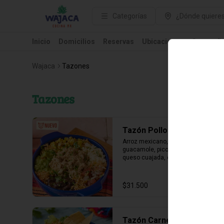
Categorías
¿Dónde quieres
Inicio
Domicilios
Reservas
Ubicaciones
Cuates (L
Wajaca
Tazones
Tazones
Tazón Pollo Chipotle
Arroz mexicano, pollo chipotle, 
guacamole, pico de gallo, frijolitos, 
queso cuajada, elote desgranado, 
finalizado con cilantro y 
acompañado de salsa mayo 
chipotle.
$31.500
Tazón Carne Wajaca