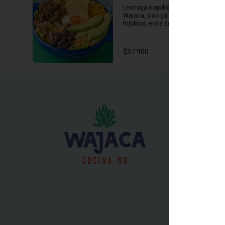
Lechuga cogollo con carne 
Wajaca, pico gallo, arroz mexicano, 
frijolitos, elote desgranado, 
aguacate, sour cream y totopos, 
con vinagreta de cilantro
$37.900
Conóce
Cobertura
Política de
RECETA Y C
Términos y 
Contacto
Políticas d
Términos y 