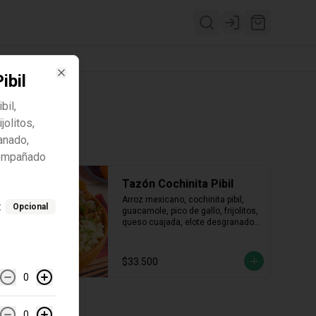
Login
ibil
Close
bil,
jolitos,
anado,
acompañado
Tazón Cochinita Pibil
Arroz mexicano, cochinita pibil, 
:
Opcional
guacamole, pico de gallo, frijolitos, 
queso cuajada, elote desgranado, 
finalizado con cilantro y 
acompañado con salsa rocotto.
$33.500
0
0