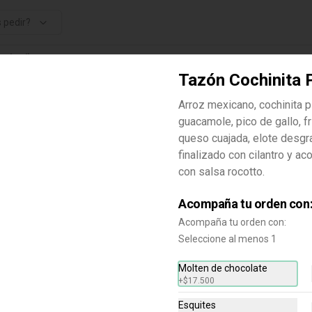
 pedir?
ealtad)
Tazón Cochinita P
Arroz mexicano, cochinita pi
guacamole, pico de gallo, fri
queso cuajada, elote desgr
finalizado con cilantro y 
con salsa rocotto.
Tazón Carne Asada y
Chicharrón
Acompaña tu orden con
Arroz mexicano, carne asada y 
Acompaña tu orden con:
chicharrón, guacamole, pico de 
gallo, frijolitos, queso cuajada, 
Seleccione al menos 1
elote desgranado, finalizado con 
$35.900
cilantro y acompañada de salsa de 
Molten de chocolate
aguacate.
+
$17.500
Esquites
Tazón Frida