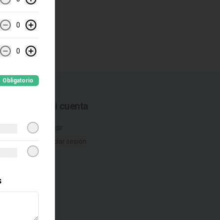
0
0
Obligatorio
Mi cuenta
Pedir
Iniciar sesión
s