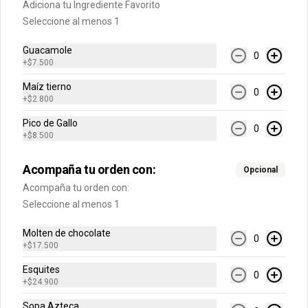
Adiciona tu Ingrediente Favorito
Seleccione al menos 1
$10.900
$10.900
$10.900
Guacamole
0
+
$7.500
Maíz tierno
0
+
$2.800
Pico de Gallo
0
+
$8.500
Acompaña tu orden con:
Opcional
Acompaña tu orden con:
Conócenos
Seleccione al menos 1
Molten de chocolate
Cobertura
0
+
$17.500
Política de Protección de Datos Personales LA RECETA Y CIA
S.A.S
Esquites
0
+
$24.900
Términos y Condiciones de las Promociones
Sopa Azteca