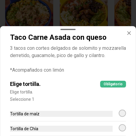
Taco Carne Asada con queso
Tazón Pollo
Tazón Carne
Tazón C
3 tacos con cortes delgados de solomito y mozzarella
Chipotle
Asada y
Pibil
derretido, guacamole, pico de gallo y cilantro.
Chicharrón
$31.500
$35.900
$33.500
*Acompañados con limón
Postre
Elige tortilla.
Obligatorio
Ver más
Elige tortilla.
Seleccione 1
Tortilla de maíz
Tortilla de Chía