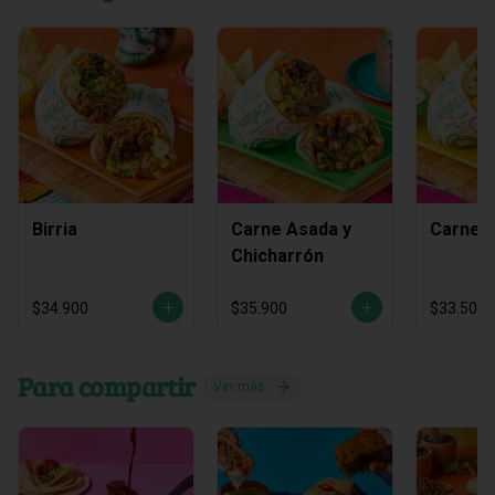
Birria
Carne Asada y
Carne 
Chicharrón
$34.900
$35.900
$33.500
Para compartir
Ver más