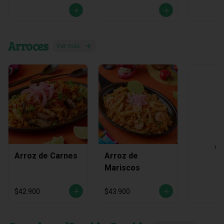
Arroces
Ver más
Ve
Arroz de Carnes
Arroz de
Mariscos
$42.900
$43.900