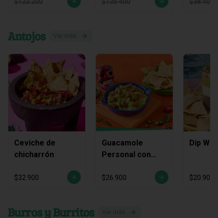
$123.200
$135.400
$38.400
Antojos
Ver más
Ceviche de
Guacamole
Dip Waj
chicharrón
Personal con
Chicharrón
$32.900
$26.900
$20.900
Burros y Burritos
Ver más