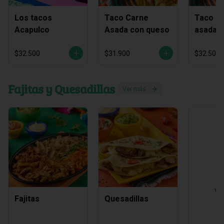
Los tacos
Taco Carne
Taco C
Acapulco
Asada con queso
asada y
chichar
$32.500
$31.900
$32.500
Fajitas y Quesadillas
Ver más
Ve
Fajitas
Quesadillas