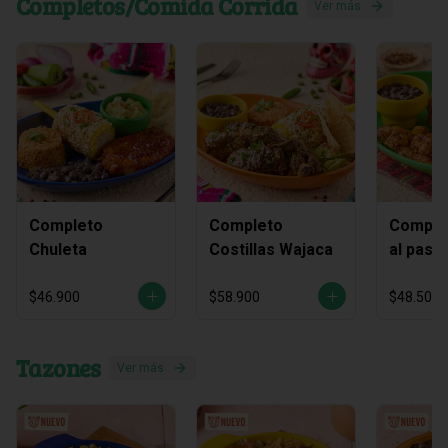
Completos/Comida Corrida
Ver más
Completo
Completo
Complet
Chuleta
Costillas Wajaca
al past
piña As
$46.900
$58.900
$48.500
Tazones
Ver más