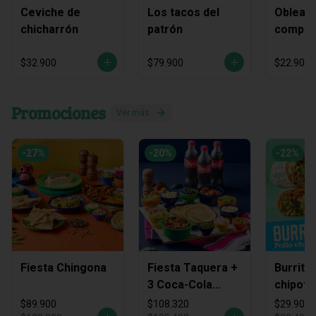
Ceviche de
Los tacos del
Obleas 
chicharrón
patrón
compart
$32.900
$79.900
$22.900
Promociones
Ver más
-
27
%
-
20
%
-
22
%
Fiesta Chingona
Fiesta Taquera +
Burrito
3 Coca-Cola
chipotl
Zero
$89.900
$108.320
$29.900