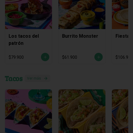
Los tacos del
Burrito Monster
Fiesta 
patrón
$79.900
$61.900
$106.900
Tacos
Ver más