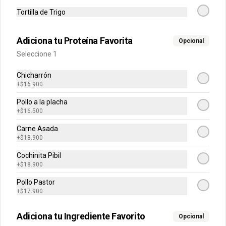
Tortilla de Trigo
Obleas para
Churros con
Molten
compartir
helado
Chocol
Adiciona tu Proteína Favorita
Opcional
Seleccione 1
$22.900
$18.500
$17.500
Chicharrón
+
$16.900
Bebidas
Ver más
Pollo a la placha
+
$16.500
Carne Asada
+
$18.900
Cochinita Pibil
+
$18.900
Pollo Pastor
+
$17.900
Soda Flor de
Soda Limón
Soda M
Adiciona tu Ingrediente Favorito
Opcional
Jamaica