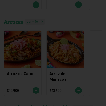
Arroces
Ver más
Ve
Arroz de Carnes
Arroz de
Mariscos
$42.900
$43.900