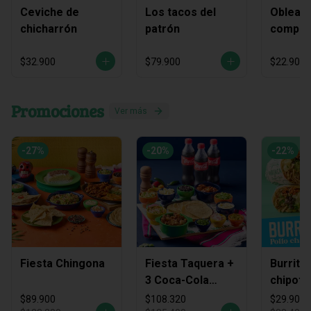
Ceviche de
Los tacos del
Obleas 
chicharrón
patrón
compart
$32.900
$79.900
$22.900
Promociones
Ver más
-
27
%
-
20
%
-
22
%
Fiesta Chingona
Fiesta Taquera +
Burrito
3 Coca-Cola
chipotl
Zero
$89.900
$108.320
$29.900