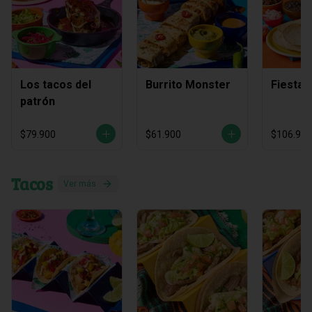
Los tacos del
Burrito Monster
Fiesta 
patrón
$79.900
$61.900
$106.900
Tacos
Ver más