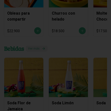
Obleas para
Churros con
Molten
compartir
helado
Chocol
$22.900
$18.500
$17.500
Bebidas
Ver más
Soda Flor de
Soda Limón
Soda M
Jamaica