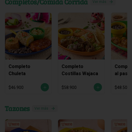
Completos/Comida Corrida
Ver más
Completo
Completo
Complet
Chuleta
Costillas Wajaca
al past
piña As
$46.900
$58.900
$48.500
Tazones
Ver más