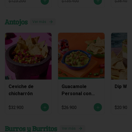
$123.200
$135.400
$38.400
Antojos
Ver más
Ceviche de
Guacamole
Dip Waj
chicharrón
Personal con
Chicharrón
$32.900
$26.900
$20.900
Burros y Burritos
Ver más