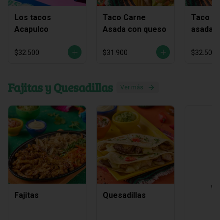
Los tacos
Taco Carne
Taco C
Acapulco
Asada con queso
asada y
chichar
$32.500
$31.900
$32.500
Fajitas y Quesadillas
Ver más
Ve
Fajitas
Quesadillas