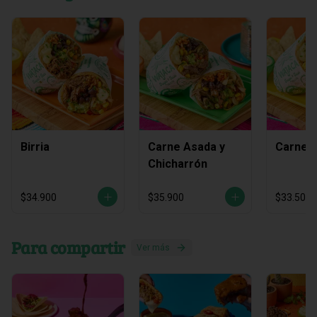
Birria
Carne Asada y
Carne 
Chicharrón
$34.900
$35.900
$33.500
Para compartir
Ver más