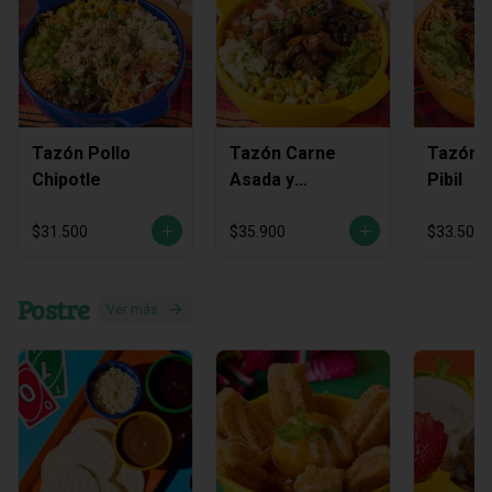
Tazón Pollo
Tazón Carne
Tazón C
Chipotle
Asada y
Pibil
Chicharrón
$31.500
$35.900
$33.500
Postre
Ver más