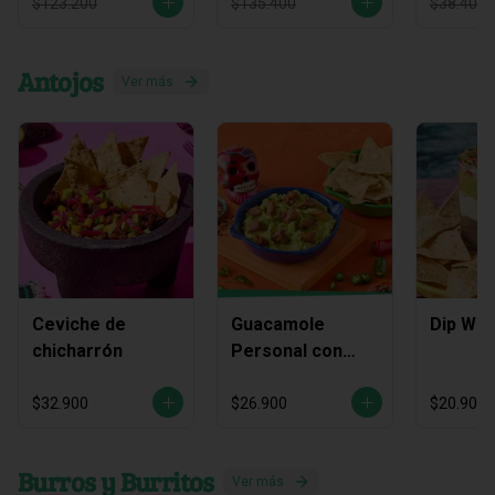
$123.200
$135.400
$38.400
Antojos
Ver más
Ceviche de
Guacamole
Dip Waj
chicharrón
Personal con
Chicharrón
$32.900
$26.900
$20.900
Burros y Burritos
Ver más