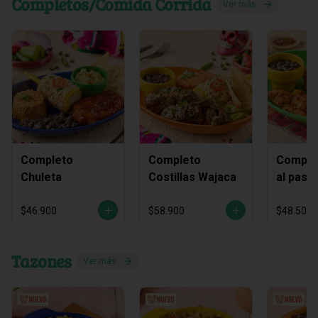
Completos/Comida Corrida
Ver más
Completo
Completo
Complet
Chuleta
Costillas Wajaca
al past
piña As
$46.900
$58.900
$48.500
Tazones
Ver más