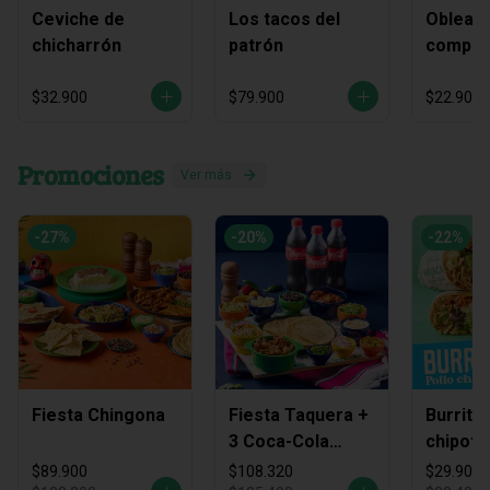
Ceviche de
Los tacos del
Obleas 
chicharrón
patrón
compart
$32.900
$79.900
$22.900
Promociones
Ver más
-
27
%
-
20
%
-
22
%
Fiesta Chingona
Fiesta Taquera +
Burrito
3 Coca-Cola
chipotl
Zero
$89.900
$108.320
$29.900