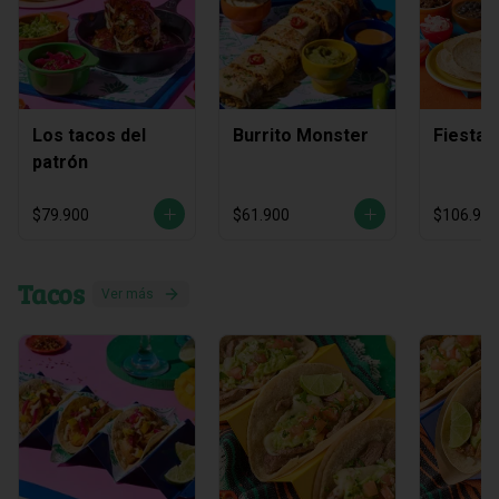
Los tacos del
Burrito Monster
Fiesta 
patrón
$79.900
$61.900
$106.900
Tacos
Ver más