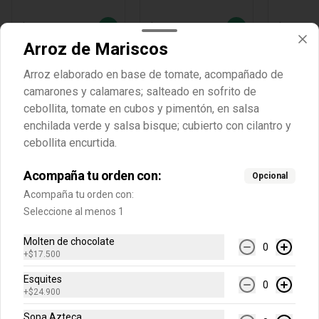
$10.900
$10.900
$10.900
Arroz de Mariscos
Arroz elaborado en base de tomate, acompañado de
camarones y calamares; salteado en sofrito de
cebollita, tomate en cubos y pimentón, en salsa
enchilada verde y salsa bisque; cubierto con cilantro y
cebollita encurtida.
Acompaña tu orden con:
Opcional
Acompaña tu orden con:
Conócenos
Seleccione al menos 1
Molten de chocolate
Cobertura
0
+
$17.500
Política de Protección de Datos Personales LA RECETA Y CIA
S.A.S
Esquites
0
+
$24.900
Términos y Condiciones de las Promociones
Sopa Azteca