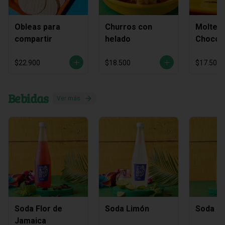
Obleas para
Churros con
Molten
compartir
helado
Chocol
$22.900
$18.500
$17.500
Bebidas
Ver más
Soda Flor de
Soda Limón
Soda M
Jamaica