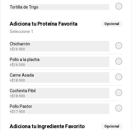
Tortilla de Trigo
Obleas para
Churros con
Molten
compartir
helado
Chocol
Adiciona tu Proteína Favorita
Opcional
Seleccione 1
$22.900
$18.500
$17.500
Chicharrón
+
$16.900
Bebidas
Ver más
Pollo a la placha
+
$16.500
Carne Asada
+
$18.900
Cochinita Pibil
+
$18.900
Pollo Pastor
+
$17.900
Soda Flor de
Soda Limón
Soda M
Adiciona tu Ingrediente Favorito
Opcional
Jamaica