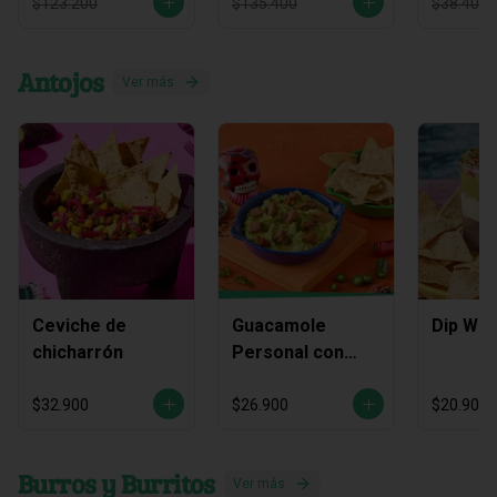
$123.200
$135.400
$38.400
Antojos
Ver más
Ceviche de
Guacamole
Dip Waj
chicharrón
Personal con
Chicharrón
$32.900
$26.900
$20.900
Burros y Burritos
Ver más