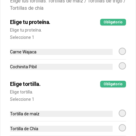
Elige tus tortillas: Tortillas de maíz / Tortillas de trigo /
Tortillas de chía
Elige tu proteína.
Obligatorio
Elige tu proteína.
Seleccione 1
Tazón Pollo
Tazón Carne
Tazón C
Chipotle
Asada y
Pibil
Carne Wajaca
Chicharrón
$31.500
$35.900
$33.500
Cochinita Pibil
Postre
Elige tortilla.
Obligatorio
Ver más
Elige tortilla.
Seleccione 1
Tortilla de maíz
Tortilla de Chía