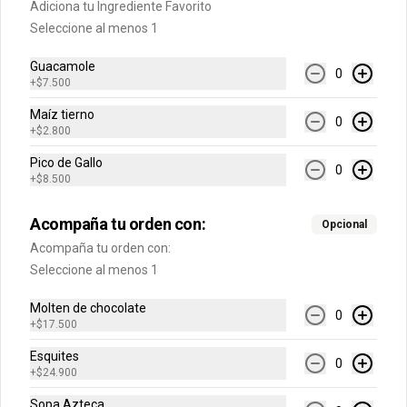
Adiciona tu Ingrediente Favorito
Seleccione al menos 1
$10.900
$10.900
$10.900
Guacamole
0
+
$7.500
Maíz tierno
0
+
$2.800
Pico de Gallo
0
+
$8.500
Acompaña tu orden con:
Opcional
Acompaña tu orden con:
Conócenos
Seleccione al menos 1
Molten de chocolate
Cobertura
0
+
$17.500
Política de Protección de Datos Personales LA RECETA Y CIA
S.A.S
Esquites
0
+
$24.900
Términos y Condiciones de las Promociones
Sopa Azteca