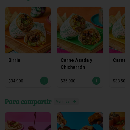
Birria
Carne Asada y
Carne 
Chicharrón
$34.900
$35.900
$33.500
Para compartir
Ver más