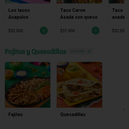
Los tacos
Taco Carne
Taco C
Acapulco
Asada con queso
asada y
chichar
$32.500
$31.900
$32.500
Fajitas y Quesadillas
Ver más
Ve
Fajitas
Quesadillas