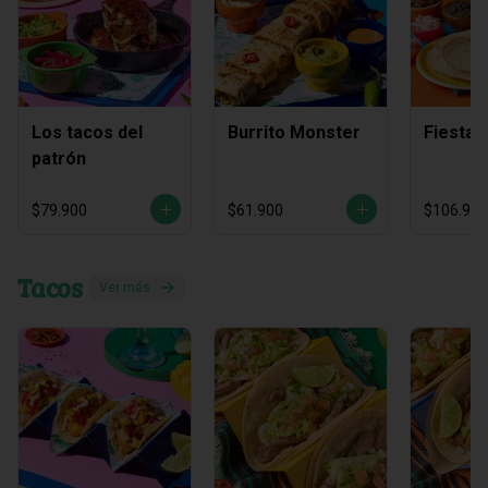
Los tacos del
Burrito Monster
Fiesta 
patrón
$79.900
$61.900
$106.900
Tacos
Ver más