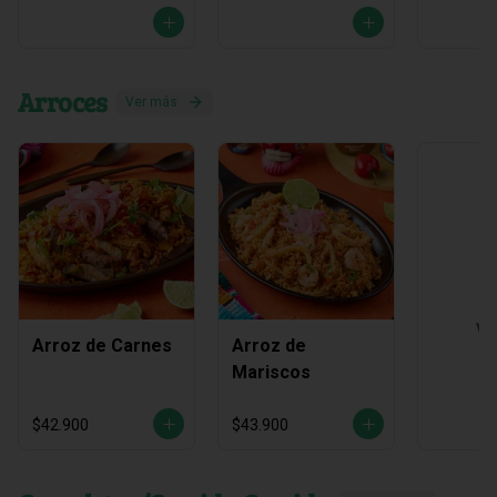
Arroces
Ver más
Ve
Arroz de Carnes
Arroz de
Mariscos
$42.900
$43.900