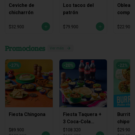
Ceviche de
Los tacos del
Obleas 
chicharrón
patrón
compart
$32.900
$79.900
$22.900
Promociones
Ver más
-
27
%
-
20
%
-
22
%
Fiesta Chingona
Fiesta Taquera +
Burrito
3 Coca-Cola
chipotl
Zero
$89.900
$108.320
$29.900