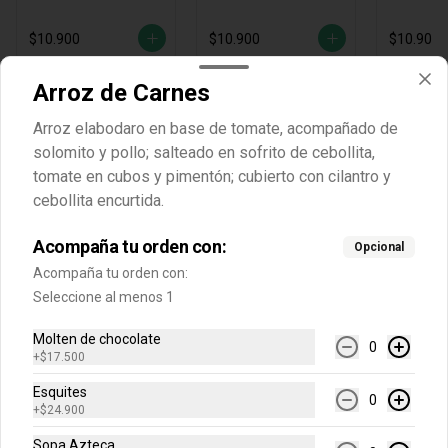
$10.900
$10.900
$10.900
Arroz de Carnes
Arroz elabodaro en base de tomate, acompañado de
solomito y pollo; salteado en sofrito de cebollita,
tomate en cubos y pimentón; cubierto con cilantro y
cebollita encurtida.
Acompaña tu orden con:
Opcional
Acompaña tu orden con:
Conócenos
Seleccione al menos 1
Molten de chocolate
Cobertura
0
+
$17.500
Política de Protección de Datos Personales LA RECETA Y CIA
S.A.S
Esquites
0
+
$24.900
Términos y Condiciones de las Promociones
Sopa Azteca