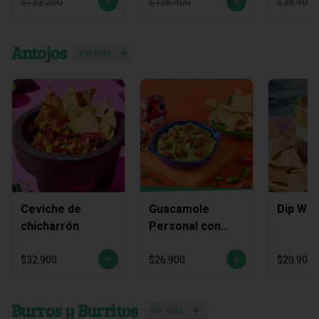
$123.200
$135.400
$38.400
Antojos
Ver más
Ceviche de
Guacamole
Dip Waj
chicharrón
Personal con
Chicharrón
$32.900
$26.900
$20.900
Burros y Burritos
Ver más