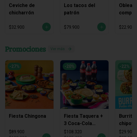
Ceviche de
Los tacos del
Obleas 
chicharrón
patrón
compart
$32.900
$79.900
$22.900
Promociones
Ver más
-
27
%
-
20
%
-
22
%
Fiesta Chingona
Fiesta Taquera +
Burrito
3 Coca-Cola
chipotl
Zero
$89.900
$108.320
$29.900