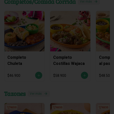
Completos/Comida Corrida
Ver más
Completo
Completo
Complet
Chuleta
Costillas Wajaca
al past
piña As
$46.900
$58.900
$48.500
Tazones
Ver más