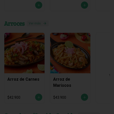
Arroces
Ver más
Ve
Arroz de Carnes
Arroz de
Mariscos
$42.900
$43.900