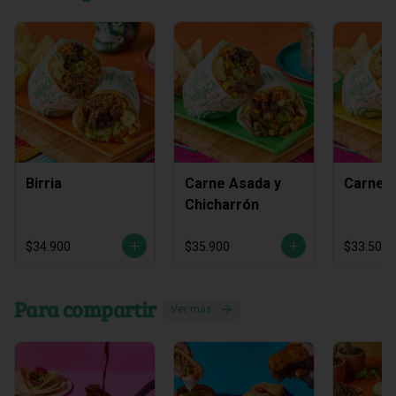
Birria
Carne Asada y
Carne 
Chicharrón
$34.900
$35.900
$33.500
Para compartir
Ver más