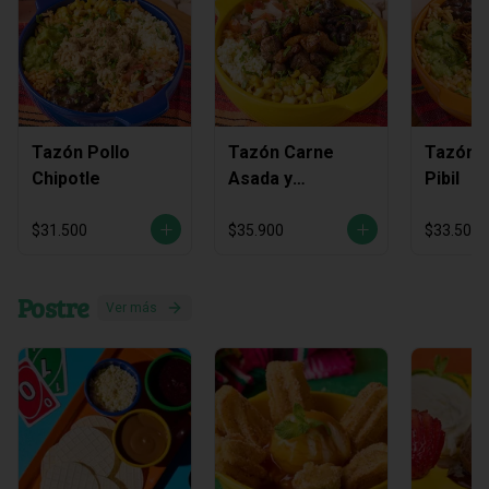
Tazón Pollo
Tazón Carne
Tazón C
Chipotle
Asada y
Pibil
Chicharrón
$31.500
$35.900
$33.500
Postre
Ver más