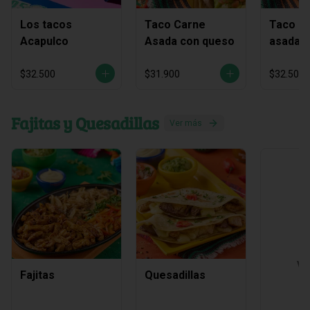
Los tacos
Taco Carne
Taco C
Acapulco
Asada con queso
asada y
chichar
$32.500
$31.900
$32.500
Fajitas y Quesadillas
Ver más
Ve
Fajitas
Quesadillas