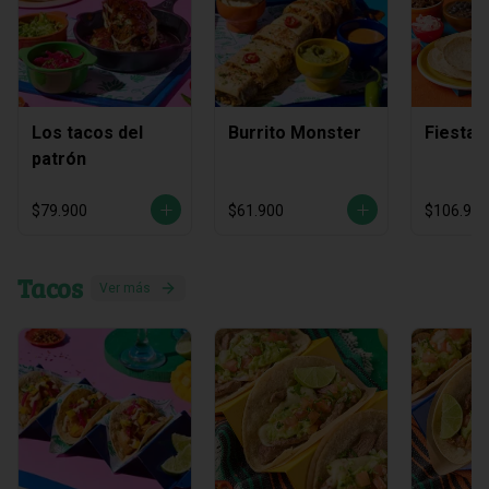
Los tacos del
Burrito Monster
Fiesta 
patrón
$79.900
$61.900
$106.900
Tacos
Ver más