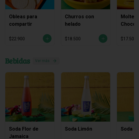
Obleas para
Churros con
Molten
compartir
helado
Chocol
$22.900
$18.500
$17.500
Bebidas
Ver más
Soda Flor de
Soda Limón
Soda M
Jamaica